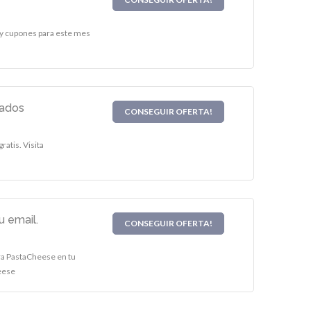
 y cupones para este mes
nados
CONSEGUIR OFERTA!
atis. Visita
 email.
CONSEGUIR OFERTA!
ra PastaCheese en tu
heese